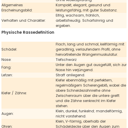
Allgemeines
Kompakt, elegant, gesund und
Erscheinungsbild:
leistungsfähig, mit guter Substanz.
Eifrig, wachsam, fröhlich,
Verhalten und Charakter:
arbeitsfreudig. Scharfsinnig und
ergeben.
Physische Rassedefinition
Flach, lang und schmal, keilförmig mit
Schädel:
geradlinig, verlaufendem Profil, ohne
hervortretende Wangenmuskulatur.
Nase:
Tiefschwarz
Unter den Augen gut ausgefüllt, sich zur
Fang:
Nase hin verjüngend.
Lefzen:
Straff anliegend.
Kiefer ebenmäßig mit perfektem,
regelmäßigem Scherengebiß, wobei die
obere Schneidezahnreihe ohne
Kiefer / Zähne:
Zwischenraum über die untere greift
und die Zähne senkrecht im Kiefer
stehen.
Klein, dunkel, funkelnd; mandelförmig,
Augen:
nicht vorstehend.
Klein, V-förmig, oberhalb der
Ohren:
Schädeldecke über den Augen zum