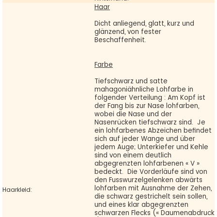
Haar
Dicht anliegend, glatt, kurz und
glänzend, von fester
Beschaffenheit.
Farbe
Tiefschwarz und satte
mahagoniähnliche Lohfarbe in
folgender Verteilung : Am Kopf ist
der Fang bis zur Nase lohfarben,
wobei die Nase und der
Nasenrücken tiefschwarz sind. Je
ein lohfarbenes Abzeichen befindet
sich auf jeder Wange und über
jedem Auge; Unterkiefer und Kehle
sind von einem deutlich
abgegrenzten lohfarbenen « V »
bedeckt. Die Vorderläufe sind von
den Fusswurzelgelenken abwärts
lohfarben mit Ausnahme der Zehen,
Haarkleid:
die schwarz gestrichelt sein sollen,
und eines klar abgegrenzten
schwarzen Flecks (« Daumenabdruck