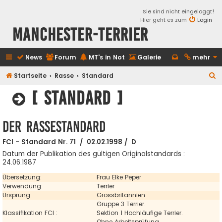
Sie sind nicht eingeloggt!
Hier geht es zum
Login
Manchester-Terrier
News
Forum
MT's in Not
Galerie
mehr
S
Startseite
Rasse
Standard
u
[ Standard ]
c
h
Der Rassestandard
e
FCI - Standard Nr. 71 / 02.02.1998 / D
Datum der Publikation des gültigen Originalstandards :
24.06.1987
Übersetzung:
Frau Elke Peper
Verwendung:
Terrier
Ursprung:
Grossbritannien
Gruppe 3 Terrier.
Klassifikation FCI :
Sektion 1 Hochläufige Terrier.
Ohne Arbeitsprüfung.