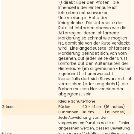
») direkt über den Pfoten. Die
Innenseite der Hinterläufe ist
lohfarben mit schwarzer
Unterteilung in Höhe der
Kniegelenke. Die Unterseite der
Rute ist lohfarben ebenso wie die
Afterregion, deren lohfarbene
Markierung so schmal wie möglich
ist, damit sie von der Rute verdeckt
wird. Eine angedeutete lohfarbene
Markierung befindet sich, von vorn
gesehen, auf jeder Seite der Brust.
Lohfarbe auf den Außenseiten der
Hinterläufe (im allgemeinen « Hosen
» genannt) ist unerwünscht.
Keinesfalls darf sich Schwarz mit Loh
vermischen (oder umgekehrt); die
Farben müssen klar voneinander
abgegrenzt sein.
Ideale Schulterhöhe
Grösse:
Rüden 40 - 41 cm (16 inches)
Hündinnen 38 cm (15 inches)
Jede Abweichung von den
vorgenannten Punkten sollte als Fehler
angesehen werden, dessen Bewertung
Fehler:
in genauem Verhältnis zum Grad der