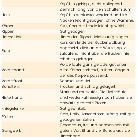
Kopf hin gekippt, dicht anliegend.
Ziemlich lang, von den Schultern zum
Hals:
Kopf hin schlanker werdend und im
Nacken leicht gebogen; ohne Wamme.
Körper:
Kurz, über der Lende leicht gewölbt.
Rippen:
Gut gebogen.
Untere Linie:
Hinter den Rippen leicht aufgezogen.
Kurz, am Ende der Rückenwölbung
angesetzt, dick an der Wurzel, spitz
Rute:
zulaufend; nicht über die Rückenlinie
erhoben getragen.
Vorderläufe ganz gerade, gut unter
Vorderhand:
dem Körper stehend, in ihrer Länge zu
der des Körpers passend.
Vorderfront:
Schmal und tief.
Schultern:
Trocken und schräg gelagert.
Stark und muskulös. Die Hinterläufe
Hinterhand:
sind weder kuhhessig noch haben sie
einwärts gedrehte Pfoten.
Kniegelenke:
Gut gewinkelt.
Klein, Halb-Hasenpfoten, kräftig, mit gut
Pfoten:
gebogenen Zehen.
Geradeaus, frei und harmonisch mit
Gangwerk:
gutem Vortritt und viel Schub aus der
Hinterhand.